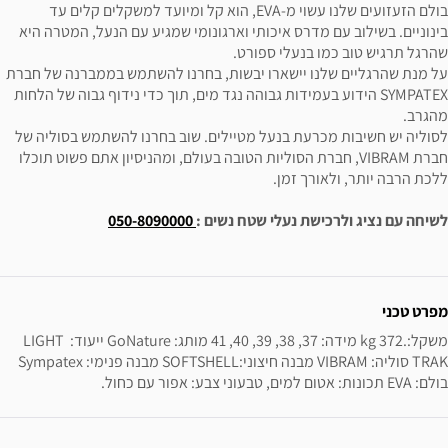
בולם הזעזועים שלנו עשוי מ-EVA, הוא קל ומיועד למשקלים קלים עד
בינוניים. בשילוב עם מדרס איכותי וארגונומי שמגיע עם הנעל, המטרה היא
שהרגל תרגיש טוב כמו בנעלי ספורט.
על מנת שהרגליים שלנו יישארו יבשות, בחרנו להשתמש בממברנה של חברת
SYMPATEX הידוע בעמידות גבוהה נגד מים, תוך כדי נידוף גבוה של הלחות
מהגרב.
לסוליה יש חשיבות מכרעת בנעל מטיילים. שוב בחרנו להשתמש בסוליה של
חברת VIBRAM, חברת הסוליות הטובה בעולם, ומהניסיון אתם פשוט תוכלו
ללכת הרבה יותר, ולאורך זמן.
לשיחה עם נציג ולרכישת נעלי שטח נשים :
050-8090000
ידע נוסף
מפרט טכני
משקל:.372 kg מידה: 37, 38, 39, 40, 41 מותג: GoNature ייעוד: LIGHT 
TRAK סוליה: VIBRAM מבנה חיצוני:SOFTSHELL מבנה פנימי: Sympatex 
בולם: EVA תכונות: אטום למים, טבעוני צבע: אפור עם כחול.