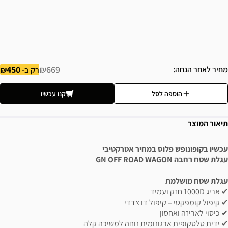
450
₪669
מחיר לאחר הנחה
רק ב-
הוספה לסל
קנו עכשיו
תיאור המוצר
עכשיו בקופונופש פלוס במחיר אטרקטיבי
עגלת שטח רחבה GN OFF ROAD WAGON
עגלת שטח מושלמת
✔ אריג 1000D חזק ועמיד
✔ קיפול קומפקטי – קיפול דו צדדי
✔ כיסוי לאריזה ואחסון
✔ ידית טלסקופית ארגונומית נוחה למשיכה קלה