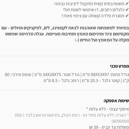
✔ משטח בסיס קשיח מתקפל ליציבות גבוהה
✔ גלגלים רחבים, דו שימושי לשטח חולי
✔ מסגרת פלדה קשוחה עם ציפוי פאודר
במיוחד למשפחות שאוהבות לצאת לקמפינג, לים, לפיקניקים וטיולים – עם
מקסימום ציוד ומינימום מאמץ וסחיבות מעייפות. עגלה מדהימה שפשוט
מקלה על המאמץ ועל החיים (-:
ידע נוסף
מפרט טכני
גודל פתוח: 98X53X97 ס”מ | גודל סגור: 34X28X75 ס”מ | עומס מירבי: 80 
ק”ג | קוטר גלגל – 20.3 ס”מ | רוחב גלגל – 8.5 ס”מ
שיטות אספקה
איסוף עצמי - ללא עלות * 

* הערה: ללא עלות מחד נס - רמת הגולן, בתיאום מראש בלבד (050-
8090000)
משלוח עד הבית - 39 ₪