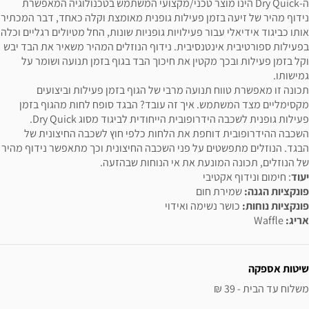
ה-Dry Quick הינו מוצר טכני/מקצועי המשתמש בטכנולוגיה המאפשרת
נידוף מהיר של זיעה בזמן פעילות גופנית מאומצת וקלה כאחד, דבר המכתיר
אותו כביגוד אידיאלי עבור פעילויות גופניות שונות, החל מטיולים רגליים וכלה
בפעילות ספורטיבית אינטנסיבית. נידוף הנוזלים המהיר משאיר את הבד יבש
וקל בזמן פעילות ובכך מקטין את חיכוך הבד בגוף בזמן תנועה ושומר על
גמישותו.
תכונה זו מאפשרת טווח תנועה מרבי של הגוף בזמן פעילות וביצועים
מקסימליים מצד המשתמש. איך זה עובד? הבגד סופח לחות מהגוף בזמן
פעילות גופנית לשכבה הידרופובית הייחודית לביגוד מסוג Dry Quick.
השכבה ההידרופובית דוחפת את הלחות כלפי חוץ לשכבה החיצונית של
הבגד. הנוזלים מתפשטים על פני השכבה החיצונית וכך מתאפשר נידוף מהיר
של הנוזלים, תכונה המונעת את אי הנוחות שבהזעה.
יעוד
: חימום ונידוף אקטיבי
פונקציות הגנה:
שמירת חום
פונקציות נוחות:
כושר נשימה ואידוי
אריג:
Waffle
ידע נוסף
שיטות אספקה
משלוח עד הבית - 39 ₪