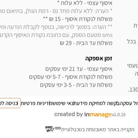
איסוף עצמי - ללא עלות * 

* הערה: ללא עלות מחד נס - רמת הגולן, בתיאום מראש בלבד (
משלוח לנקודת איסוף - 15 ₪ ** 

נמכרת
sms מטעם הספק, עם כתובת נקודת האיסוף הקרובה למקום מגוריך
 בכל
משלוח עד הבית - 29 ₪
זמן אספקה
עמי
ה
משלוח עד הבית - 3-5 ימי עסקים
ול עסקה
בקשה למחיקת מידע
תנאי שימוש
מדיניות פרטיות
כניסה לס
v1.0.15
הקנייה באתר מאובטחת בטכנולוגיית