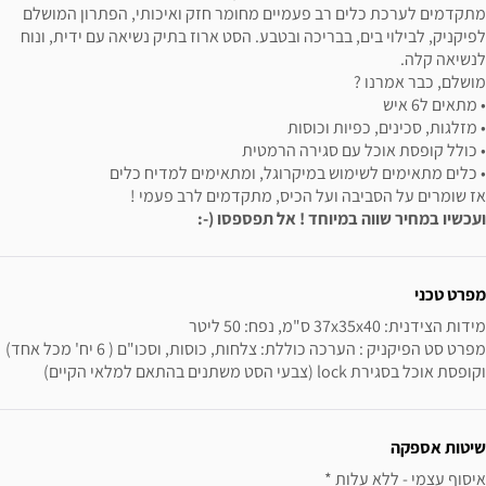
מתקדמים לערכת כלים רב פעמיים מחומר חזק ואיכותי, הפתרון המושלם
לפיקניק, לבילוי בים, בבריכה ובטבע. הסט ארוז בתיק נשיאה עם ידית, ונוח
לנשיאה קלה.
מושלם, כבר אמרנו ?
• מתאים ל6 איש
• מזלגות, סכינים, כפיות וכוסות
• כולל קופסת אוכל עם סגירה הרמטית
• כלים מתאימים לשימוש במיקרוגל, ומתאימים למדיח כלים
אז שומרים על הסביבה ועל הכיס, מתקדמים לרב פעמי !
ועכשיו במחיר שווה במיוחד ! אל תפספסו (-:
ידע נוסף
מפרט טכני
מפרט סט הפיקניק : הערכה כוללת: צלחות, כוסות, וסכו"ם ( 6 יח' מכל אחד) 
וקופסת אוכל בסגירת lock (צבעי הסט משתנים בהתאם למלאי הקיים)
שיטות אספקה
איסוף עצמי - ללא עלות * 
