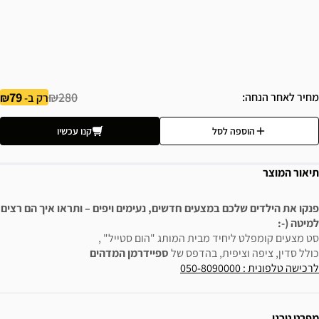
79
₪280
מחיר לאחר הנחה
רק ב-
הוספה לסל
קנו עכשיו
תיאור המוצר
פנקו את הילדים שלכם במצעים חדשים, נעימים ויפים – ותראו איך הם רצים
למיטה (-:
סט מצעים קומפלט ליחיד מבית המותג "הום סטייל" ,
כולל סדין, ציפה וציפית, בהדפס של
ספיידרמן המדהים
לרכישה טלפונית : 050-8090000
ידע נוסף
מפרט טכני