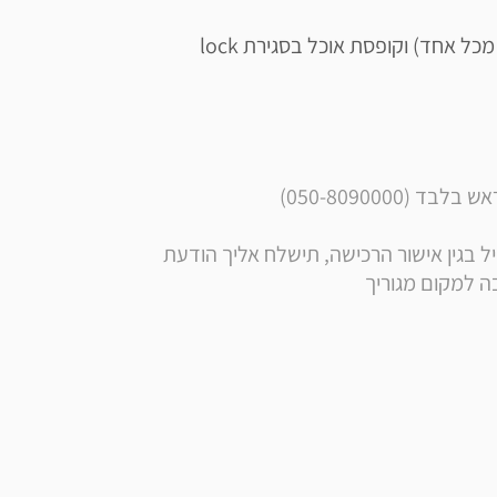
הערכת פיקניק כוללת: צלחות, כוסות, וסכו"ם ( 6 יח' מכל אחד) וקופסת אוכל בסגירת lock 
050-8090000)
** הערה: בסמוך לרכישה, בנוסף לקבלת הודעה ומייל בגין אישור הרכישה, תישלח אליך הודעת 