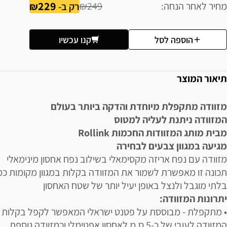
229
מחיר לאחר הנחה
₪249
רק ב-
הוספה לסל
קנו עכשיו
תיאור המוצר
מזוודה מתקפלת מיוחדת והדקה ביותר בעולם
המזוודה ניתנת לעליה למטוס
מבית מותג המזוודות החכמות Rollink
מגיעה במגוון צבעים לבחירה
מזוודה עם נפח אריזה מקסימאלי בשילוב נפח אחסון מינימאלי
תכונה זו מאפשרת לשמור את המזוודה בקלות במגוון מקומות כ
בלתי מוגבל ולנצל באופן יעיל יותר של שטח האחסון
יתרונות המזוודה:
• מתקפלת - מבוססת על פטנט ישראלי המאפשר לקפל בקלות 
המזוודה לעובי של כ-5 ס,מ לאחסון אפטימלי וכמזוודה נוספת