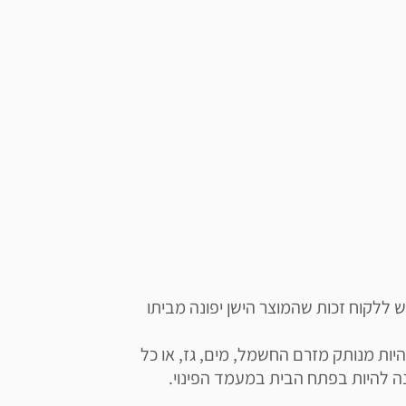
תשומת ליבכם כי ע"פ חוק פינוי פסולת אלקטרונית, יש ללקוח זכות שהמוצר הישן יפונה מביתו 
השירות מותנה במספר תנאים: על המוצר המפונה להיות מנותק מזרם החשמל, מים, גז, או כל 