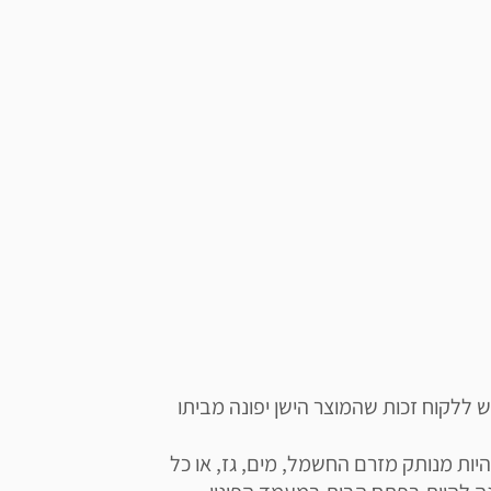
תשומת ליבכם כי ע"פ חוק פינוי פסולת אלקטרונית, יש ללקוח זכות שהמוצר הישן יפונה מביתו 
השירות מותנה במספר תנאים: על המוצר המפונה להיות מנותק מזרם החשמל, מים, גז, או כל 