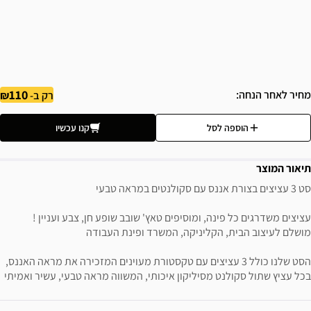
110
מחיר לאחר הנחה
רק ב-
הוספה לסל
קנו עכשיו
תיאור המוצר
סט 3 עציצים בצורת אננס עם סקולנטים במראה טבעי
עציצים משדרגים כל פינה, ומוסיפים טאץ' שובב שופע חן, צבע ועניין !
מושלם לעיצוב הבית, הקליניקה, המשרד ופינת העבודה
הסט שלנו כולל 3 עציצים עם טקסטורת מעוינים המזכירה את מראה האננס,
בכל עציץ שתול סקולנט מסיליקון איכותי, המשווה מראה טבעי, עשיר ואמיתי
ידע נוסף