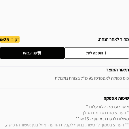
25
מחיר לאחר הנחה
רק ב-
הוספה לסל
קנו עכשיו
תיאור המוצר
כוס כפולה לאספרסו 95 מ"ל בצורת גולגולת
ידע נוסף
שיטות אספקה
איסוף עצמי - ללא עלות * 

* הערה: מחדנס רמת הגולן
משלוח לנקודת איסוף - 15 ₪ ** 

** הערה: בסמוך לרכישה, בנוסף לקבלת הודעה ומייל בגין אישור הרכישה, 