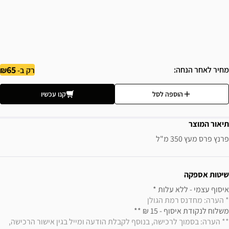
65
מחיר לאחר הנחה
רק ב-
הוספה לסל
קנו עכשיו
תיאור המוצר
פרנץ פרס מעץ 350 מ"ל
ידע נוסף
שיטות אספקה
איסוף עצמי - ללא עלות * 

* הערה: מחדנס רמת הגולן
משלוח לנקודת איסוף - 15 ₪ ** 

** הערה: בסמוך לרכישה, בנוסף לקבלת הודעה ומייל בגין אישור הרכישה, 