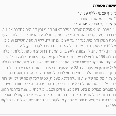
שיטות אספקה
איסוף עצמי - ללא עלות * 

* הערה: ממשרדי החברה
משלוח עד הבית - 149 ₪ ** 

** הערה: זמן אספקה הובלה רגילה לאזור החוף (בין דרומית לחדרה צפונית 
לגדרה) מעת קבלת ההזמנה אצל הספק. הובלה עד הבית צפונית לחדרה עד 
רמת הגולן ודרומית לגדרה עד יישובי ים המלח: ללא תוספת תשלום ועיכוב 
של 10 ימי עסקים נוספים. הובלה עד הבית מעבר לקו הירוק, ליישובי בקעת 
הירדן, לרמת הגולן וצפונה וליישובי ים המלח ודרומה: תוספת לעלות הובלה 
רגילה: 199 ₪ לתשלום ישירות למוביל זמן אספקה לאזורים אלו: עד 14 ימי 
עסקים   אספקה ליישובי אילת והערבה בתוספת תשלום לעלות הובלה רגילה 
249 ₪ וזמן אספקה - עד 28 ימי עסקים.  במידה וההובלה מצריכה הובלת 
מנוף, באחריות הלקוח תיאום ותשלום מול ספק חיצוני . ישנה תוספת דמי 
משלוח מקומה שלישית ומעלה (ללא מעלית) 50 ₪ לכל קומה ישולמו ישירות 
למוביל.  רכישה מוגבלת ל2 יחידות ללקוח. המכירה הינה ללקוחות פרטיים. 
המוצרים מצולמים בסטודיו מקצועי ולכן הצבע יכול להגיע שונה בדרגת הגוון. 
במידה ורוצים להחזיר מוצר חובת החזרת מוצר היא על ידי הלקוח למחסני 
החברה או באמצעות איסוף הספק מהלקוח בלבד בתוספת תשלום של הלקוח 
199 ₪ 