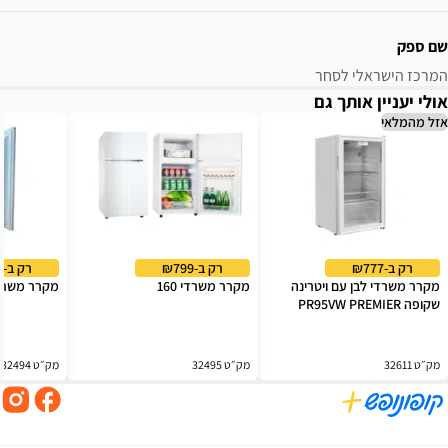
שם ספק
המרכז הישראלי לסחר
אולי יעניין אותך גם
אזל מהמלאי
רק ב-₪777
רק ב-₪799
רק ב-₪689
מקרר משרדי לבן עם ויטרינה
מקרר משרדי 160
מקרר משרדי
שקופה PR95VW PREMIER
מק״ט 32611
מק״ט 32495
מק״ט 32494