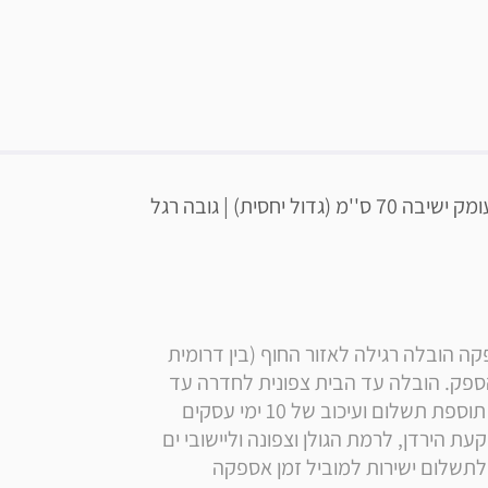
מידות המערכת: אורך 230 ס''מ | עומק 100 ס''מ | עומק ישיבה 70 ס''מ (גדול יחסית) | גובה רגל 
* הערה: המחיר הינו כולל הובלה + הרכבה , זמן אספקה הובלה רגילה לאזור החוף (בין דרומית 
לחדרה צפונית לגדרה): מעת קבלת ההזמנה אצל הספק. הובלה עד הבית צפונית לחדרה עד 
רמת הגולן ודרומית לגדרה עד יישובי ים המלח: ללא תוספת תשלום ועיכוב של 10 ימי עסקים 
נוספים. הובלה עד הבית מעבר לקו הירוק, ליישובי בקעת הירדן, לרמת הגולן וצפונה וליישובי ים 
המלח ודרומה: תוספת לעלות הובלה רגילה: 199 ₪ לתשלום ישירות למוביל זמן אספקה 