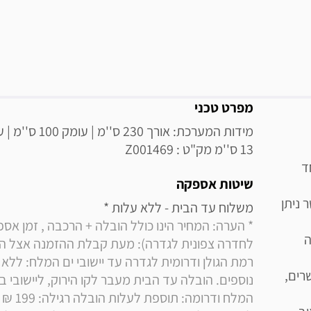
מידע נוסף
מפרט טכני
13 ס''מ מק"ט : Z001469
ד
שיטות אספקה
 ניתן
משלוח עד הבית - ללא עלות * 

ה
רים,