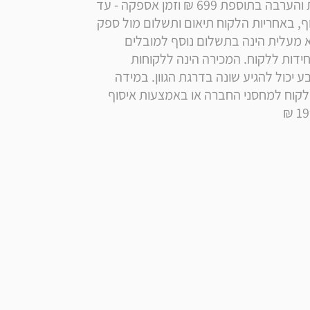
לאזורים אלו: עד 14 ימי עסקים אספקה ליישובי אילת והערבה בתוספת 699 ₪ וזמן אספקה - עד 
28 ימי עסקים.   במידה וההובלה מצריכה הובלת מנוף, באחריות הלקוח תיאום ותשלום מול ספק 
חיצוני . למוצרי רם דיזיין הובלה מעל קומה שנייה ללא מעלית הינה בתשלום נוסף למובלים 
בהתאם לגודל ולמשקל המוצר. רכישה מוגבלת ל2 יחידות ללקוח. המכירה הינה ללקוחות 
פרטיים. המוצרים מצולמים בסטודיו מקצועי ולכן הצבע יכול להגיע שונה בדרגת הגוון. במידה 
ורוצים להחזיר מוצר חובת החזרת מוצר היא על ידי הלקוח למחסני החברה או באמצעות איסוף 