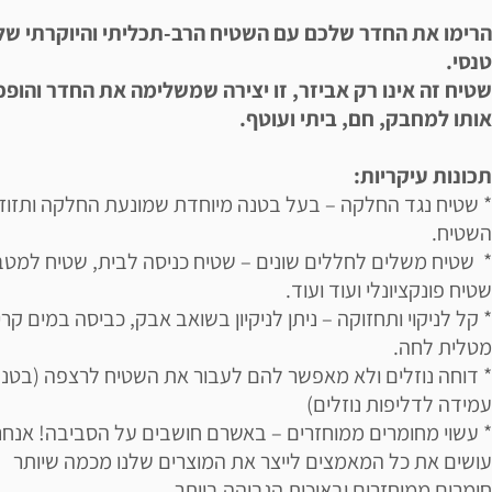
הרימו את החדר שלכם עם השטיח הרב-תכליתי והיוקרתי שלנ
טנסי.
שטיח זה אינו רק אביזר, זו יצירה שמשלימה את החדר והופכ
אותו למחבק, חם, ביתי ועוטף.
תכונות עיקריות:
* שטיח נגד החלקה – בעל בטנה מיוחדת שמונעת החלקה ותזוז
השטיח.
* שטיח משלים לחללים שונים – שטיח כניסה לבית, שטיח למטב
שטיח פונקציונלי ועוד ועוד.
* קל לניקוי ותחזוקה – ניתן לניקיון בשואב אבק, כביסה במים קרי
מטלית לחה.
* דוחה נוזלים ולא מאפשר להם לעבור את השטיח לרצפה (בטנ
עמידה לדליפות נוזלים)
* עשוי מחומרים ממוחזרים – באשרם חושבים על הסביבה! אנחנ
עושים את כל המאמצים לייצר את המוצרים שלנו מכמה שיותר
חומרים ממוחזרים ובאיכות הגבוהה ביותר.