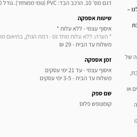
דגם מס' 10. הרכב הבד: PVC (גומי ממוחזר). גודל 50*80.
ו –
שיטות אספקה
ת
איסוף עצמי - ללא עלות * 

* הערה: ללא עלות מחד נס - רמת הגולן, בתיאום מראש בלבד (
משלוח עד הבית - 29 ₪
ה של
זמן אספקה
ח,
משלוח עד הבית - 3-5 ימי עסקים
ם או
שם ספק
קופונופש פלוס
ה
ו