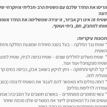
הרימו את החדר שלכם עם השטיח הרב-תכליתי והיוקרתי שלנ
דונה
שטיח זה אינו רק אביזר, זו יצירה שמשלימה את החדר והופכ
אותו למחבק, חם, ביתי ועוטף.
תכונות עיקריות:
* שטיח נגד החלקה – בעל בטנה מיוחדת שמונעת החלקה ותזוז
השטיח.
* שטיח משלים לחללים שונים – שטיח כניסה לבית, שטיח למטב
שטיח פונקציונלי ועוד ועוד.
* קל לניקוי ותחזוקה – ניתן לניקיון בשואב אבק, כביסה במים קרי
מטלית לחה.
* דוחה נוזלים ולא מאפשר להם לעבור את השטיח לרצפה (בטנ
עמידה לדליפות נוזלים)
* עשוי מחומרים ממוחזרים – באשרם חושבים על הסביבה! אנחנ
עושים את כל המאמצים לייצר את המוצרים שלנו מכמה שיותר
חומרים ממוחזרים ובאיכות הגבוהה ביותר.