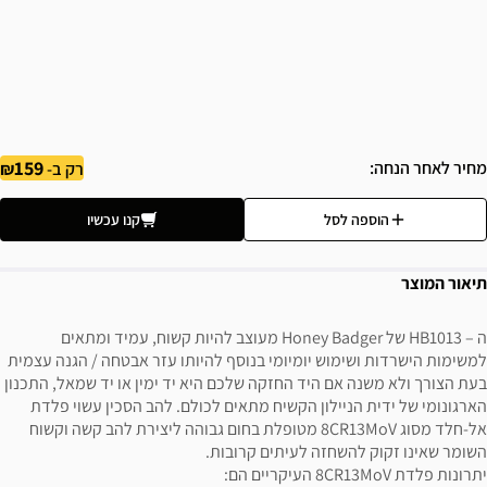
159
מחיר לאחר הנחה
רק ב-
הוספה לסל
קנו עכשיו
תיאור המוצר
ה – HB1013 של Honey Badger מעוצב להיות קשוח, עמיד ומתאים
למשימות הישרדות ושימוש יומיומי בנוסף להיותו עזר אבטחה / הגנה עצמית
בעת הצורך ולא משנה אם היד החזקה שלכם היא יד ימין או יד שמאל, התכנון
הארגונומי של ידית הניילון הקשיח מתאים לכולם. להב הסכין עשוי פלדת
אל-חלד מסוג 8CR13MoV מטופלת בחום גבוהה ליצירת להב קשה וקשוח
השומר שאינו זקוק להשחזה לעיתים קרובות.
יתרונות פלדת 8CR13MoV העיקריים הם: