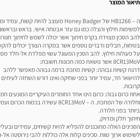
תיאור המוצר
ה – HB1266 של Honey Badger מעוצב להיות קשוח, עמ
למשימות חילוץ והצלה כמו גם עזר אבטחה אישי. בראש ובראשונ
להב הסכין מצוידת בקרס חיתוך אשר יכולה לשמש לחיתוך חגורו
בטיחות, חבלים ודברים נוספים אשר במקרה הצורך יכולים להקש
על פעולות חילוץ. להב הסכין המעוגל עשוי מפלדת אל-חלד מסו
8CR13MoV אשר נושאת כמה תכונות חשובת:
דרגת קשיות גבוהה: קשיות מתכת ברמה גבוהה מאפשר ללהב
להישאר חד, עמיד יותר בפני שחיקה ואינו דורש השחזה לעיתים
קרובות.
אחוז כרום גבוה: כרום הינו אחד החומרים העיקריים המונעים חמצ
וחלודה של המתכת. ה – 8CR13MoV עשירה בכמות הכרום 
ביותר בפני חלודה.
חיתוך חלק ומדויק.
הסכינים האלה מתוכננים להפליא להיות קשיחים, עמידים ובעלי 
לשימוש ארוך טווח. סכינים קלות אלה כוללות להבי נירוסטה אל-