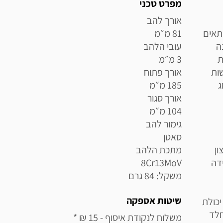
מידע נוסף
מפרט טכני
יד ומתאים
ה
ת
ות
ג
ון
ועמידה
משקל: 84 גרם
שיטות אספקה
יכולת
חלד
משלוח לנקודת איסוף - 15 ₪ * 
