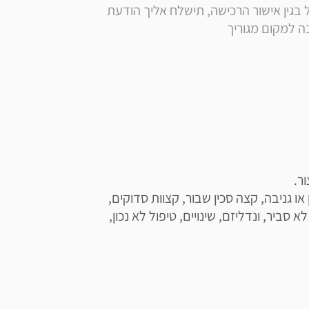
* הערה: בסמוך לרכישה, בנוסף לקבלת הודעה ומייל בגין אישור הרכישה, תישלח אליך הודעת 
האחריות אינה מכסה: חמצון הפלדה (חלודה), אובדן או גניבה, קצה סכין שבור, קצוות סדוקים, 
נזק שנגרם כתוצאה מהשלכה, שימוש לרעה, שימוש לא סביר, ונדליזם, שינויים, טיפול לא נכון, 