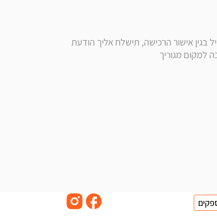
** הערה: בסמוך לרכישה, בנוסף לקבלת הודעה ומייל בגין אישור הרכישה, תישלח אליך הודעת 
פקים