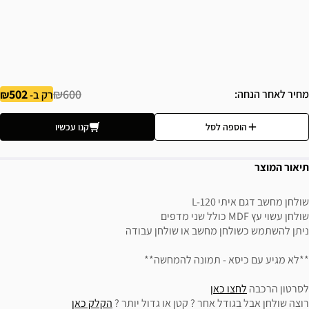
502
₪600
מחיר לאחר הנחה
רק ב-
הוספה לסל
קנו עכשיו
תיאור המוצר
שולחן מחשב דגם איתי L-120
שולחן עשוי עץ MDF כולל שני מדפים
ניתן להשתמש כשולחן מחשב או שולחן עבודה
**לא מגיע עם כיסא - תמונה להמחשה**
לסרטון הרכבה
לחצו כאן
רוצה שולחן אבל בגודל אחר ? קטן או גדול יותר ?
הקלק כאן