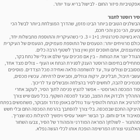
אפקטיביות פיזור החום - לבישול בריא עוד יותר.
סיר רוסטר לתנור
הבשלנים הטובים ביותר הבינו מזמן, שהדרך המוצלחת ביותר לבשל הכי
טעים, הכי נכון והכי חכם,
היא בשיטה סינרגטית: 1+1 = 3. כי כשהעיקרית והתוספת מתבשלות יחד,
כולם מרוויחים יותר: הטעמים של התוספת מעמיקים, הטעמים של העיקרית
מתעצמים, אתם חוסכים זמן ואין צורך לשטוף הרבה כלים.
הגודל יוצר את הנוחות – בין אם מכינים עוף שלם או צלי של נתח בקר,
מתחילים בחימום הרוסטר הענק לסגירת הנתח או העוף – צולים מצד אחד,
מסובבים וצולים עוד, עד להשחמה מלאה ואחידה מכל הצדדים. מוסיפים
עשבי תיבול, תבלינים, ירקות ונוזלים, ומביאים לרתיחה. עכשיו מכסים,
מנמיכים להבה, לוחשים לסיר בהצלחה ומבשלים עד לריכוך.
סוד המכסה הארומטי – אפשר להציץ פנימה לתוך הסיר, לעקוב אחרי
התהליך ולבדוק את המצב, מבעד למכסה השקוף. בכל פעם שיש צורך
להרטיב את הנתח ולהוסיף עוד נוזלים באופן מדוד ומבוקר, משתמשים בפתח
היציקה החכם שבמכסה. בלי צורך להסתבך בהרמת המכסה החם ובלי חשש
מאיבוד אדים וחום. כך הבשר יישאר עסיסי וימשיך להיצלות כמו שצריך.
מהתנור – לשולחן! המראה המודרני והמהודר של הסיר, צבעו השחור
האלגנטי וצורתו המרשימה הופכת אותו לכלי הגשה נפלא.