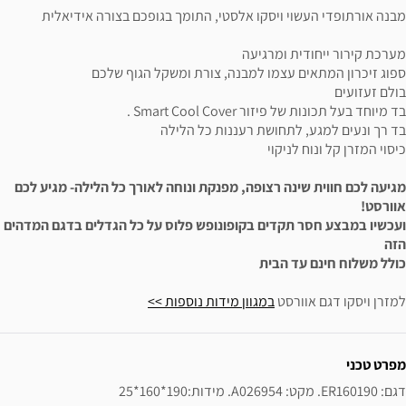
מבנה אורתופדי העשוי ויסקו אלסטי, התומך בגופכם בצורה אידיאלית
מערכת קירור ייחודית ומרגיעה
ספוג זיכרון המתאים עצמו למבנה, צורת ומשקל הגוף שלכם
בולם זעזועים
בד מיוחד בעל תכונות של פיזור Smart Cool Cover .
בד רך ונעים למגע, לתחושת רעננות כל הלילה
כיסוי המזרן קל ונוח לניקוי
מגיעה לכם חווית שינה רצופה, מפנקת ונוחה לאורך כל הלילה- מגיע לכם
אוורסט!
ועכשיו במבצע חסר תקדים בקופונופש פלוס על כל הגדלים בדגם המדהים
הזה
כולל משלוח חינם עד הבית
למזרן ויסקו דגם אוורסט
במגוון מידות נוספות >>
ידע נוסף
מפרט טכני
דגם: ER160190. מקט: A026954. מידות:190*160*25