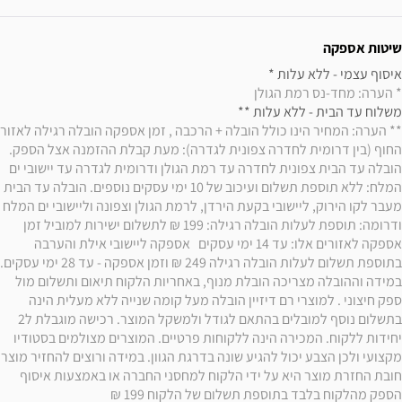
שיטות אספקה
איסוף עצמי - ללא עלות * 

* הערה: מחד-נס רמת הגולן
משלוח עד הבית - ללא עלות ** 

החוף (בין דרומית לחדרה צפונית לגדרה): מעת קבלת ההזמנה אצל הספק. 
הובלה עד הבית צפונית לחדרה עד רמת הגולן ודרומית לגדרה עד יישובי ים 
המלח: ללא תוספת תשלום ועיכוב של 10 ימי עסקים נוספים. הובלה עד הבית 
מעבר לקו הירוק, ליישובי בקעת הירדן, לרמת הגולן וצפונה וליישובי ים המלח 
ודרומה: תוספת לעלות הובלה רגילה: 199 ₪ לתשלום ישירות למוביל זמן 
אספקה לאזורים אלו: עד 14 ימי עסקים   אספקה ליישובי אילת והערבה 
במידה וההובלה מצריכה הובלת מנוף, באחריות הלקוח תיאום ותשלום מול 
ספק חיצוני . למוצרי רם דיזיין הובלה מעל קומה שנייה ללא מעלית הינה 
בתשלום נוסף למובלים בהתאם לגודל ולמשקל המוצר. רכישה מוגבלת ל2 
יחידות ללקוח. המכירה הינה ללקוחות פרטיים. המוצרים מצולמים בסטודיו 
מקצועי ולכן הצבע יכול לה
חובת החזרת מוצר היא על ידי הלקוח למחסני החברה או באמצעות איסוף 
הספק מהלקוח בלבד בתוספת תשלום של הלקוח 199 ₪ 