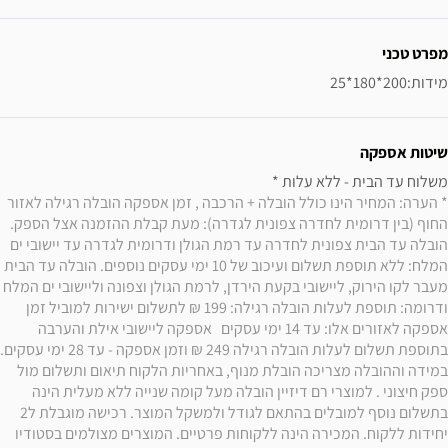
מפרט טכני
מידות:200*180*25
שיטות אספקה
משלוח עד הבית - ללא עלות * 

* הערה: המחיר הינו כולל הובלה + הרכבה , זמן אספקה הובלה רגילה לאזור 
החוף (בין דרומית לחדרה צפונית לגדרה): מעת קבלת ההזמנה אצל הספק. 
הובלה עד הבית צפונית לחדרה עד רמת הגולן ודרומית לגדרה עד יישובי ים 
המלח: ללא תוספת תשלום ועיכוב של 10 ימי עסקים נוספים. הובלה עד הבית 
מעבר לקו הירוק, ליישובי בקעת הירדן, לרמת הגולן וצפונה וליישובי ים המלח 
ודרומה: תוספת לעלות הובלה רגילה: 199 ₪ לתשלום ישירות למוביל זמן 
אספקה לאזורים אלו: עד 14 ימי עסקים   אספקה ליישובי אילת והערבה 
במידה וההובלה מצריכה הובלת מנוף, באחריות הלקוח תיאום ותשלום מול 
ספק חיצוני . למוצרי רם דיזיין הובלה מעל קומה שנייה ללא מעלית הינה 
בתשלום נוסף למובלים בהתאם לגודל ולמשקל המוצר. רכישה מוגבלת ל2 
יחידות ללקוח. המכירה הינה ללקוחות פרטיים. המוצרים מצולמים בסטודיו 