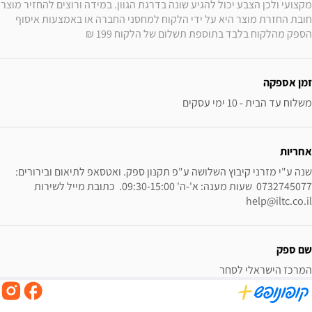
מקצועי ולכן הצבע יכול לה
חובת החזרת מוצר היא על ידי הלקוח למחסני החברה או באמצעות איסוף 
הספק מהלקוח בלבד בתוספת תשלום של הלקוח 199 ₪ 
זמן אספקה
משלוח עד הבית - 10 ימי עסקים
אחריות
שנה ע"י מזרני קיבוץ השלושה ע"פ תקנון ספק. ואטסאפ לתיאום ובירורים: 
0732745077  שעות מענה: א'-ה' 09:30-15:00.  כתובת מייל לשירות 
help@iltc.co.il
שם ספק
המרכז הישראלי לסחר