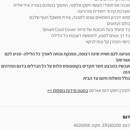
מבנה אורתופדי העשוי ויסקו אלסטי, התומך בגופכם בצורה אידיאלית
מערכת קירור ייחודית ומרגיעה
ספוג זיכרון המתאים עצמו למבנה, צורת ומשקל הגוף שלכם
בולם זעזועים
בד מיוחד בעל תכונות של פיזור Smart Cool Cover .
בד רך ונעים למגע, לתחושת רעננות כל הלילה
כיסוי המזרן קל ונוח לניקוי
מגיעה לכם חווית שינה רצופה, מפנקת ונוחה לאורך כל הלילה- מגיע לכם
אוורסט!
ועכשיו במבצע חסר תקדים בקופונופש פלוס על כל הגדלים בדגם המדהים
הזה
כולל משלוח חינם עד הבית
למזרן ויסקו דגם אוורסט
במגוון מידות נוספות >>
ידע נוסף
דגם
דגם: ER180200. מקט: A026956