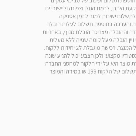
רמת הגולן ודרומית לגדרה עד יישובי ים המלח: ללא תוספת תשלום ועיכוב של 10 ימי עסקים 
נוספים. הובלה עד הבית מעבר לקו הירוק, ליישובי בקעת הירדן, לרמת הגולן וצפונה וליישובי ים 
המלח ודרומה: תוספת לעלות הובלה רגילה: 199 ₪ לתשלום ישירות למוביל זמן אספקה 
לאזורים אלו: עד 14 ימי עסקים   אספקה ליישובי אילת והערבה בתוספת תשלום לעלות הובלה 
רגילה 249 ₪ וזמן אספקה - עד 28 ימי עסקים.   במידה וההובלה מצריכה הובלת מנוף, באחריות 
הלקוח תיאום ותשלום מול ספק חיצוני . למוצרי רם דיזיין הובלה מעל קומה שנייה ללא מעלית 
הינה בתשלום נוסף למובלים בהתאם לגודל ולמשקל המוצר. רכישה מוגבלת ל2 יחידות ללקוח. 
המכירה הינה ללקוחות פרטיים. המוצרים מצולמים בסטודיו מקצועי ולכן הצבע יכול להגיע שונה 
בדרגת הגוון. במידה ורוצים להחזיר מוצר חובת החזרת מוצר היא על ידי הלקוח למחסני החברה 
או באמצעות איסוף הספק מהלקוח בלבד בתוספת תשלום של הלקוח 199 ₪ במידה והמוצר 