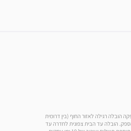
* הערה: המחיר הינו כולל הובלה + הרכבה , זמן אספקה הובלה רגילה לאזור החוף (בין דרומית 
לחדרה צפונית לגדרה): מעת קבלת ההזמנה אצל הספק. הובלה עד הבית צפונית לחדרה עד 