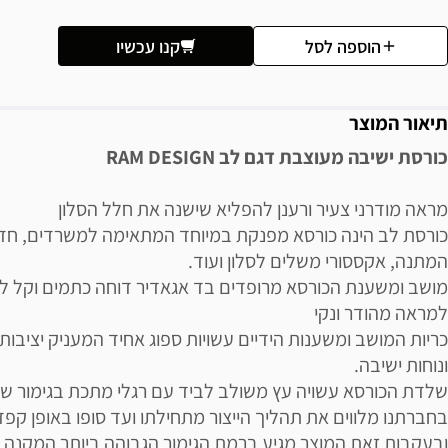
הוספה לסל
קנו עכשיו
תיאור המוצר
כורסת ישיבה מעוצבת דגם לב RAM DESIGN
מראה מודרני צעיר ורענן להפליא שישנה את חלל הסלון
כורסת לב הינה כורסא מפנקת במיוחד המתאימה למשרדים, חדר
המתנה, אקססורי משלים לסלון ועוד.
מושב ומשענת הכורסא מרופדים בד אגאדיר דוחה כתמים וקל לני
למראה מהודר ונקי
כריות המושב ומשענות הידיים עשויות ספוג אחיד המעניק יציבות
ונוחות ישיבה.
שלדת הכורסא עשויה עץ משולב לביד עם רגלי מתכת בגימור שח
בחברתנו מלווים את תהליך הייצור מתחילתו ועד סופו באופן קפד
ובעקבות זאת המוצר מגיע ברמת הגימור הגבוהה ביותר המקנה ח