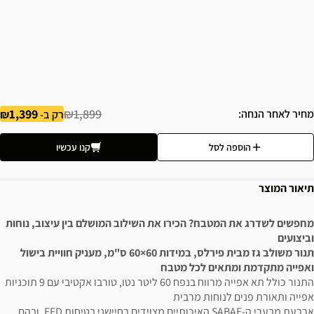
1,399
₪1,899
מחיר לאחר הנחה
רק ב-
הוספה לסל
קנו עכשיו
תיאור המוצר
מחפשים לשדרג את המטבח? הכירו את השילוב המושלם בין עיצוב, נוחות
וביצועים
תנור משולב גז מבית פירלס, במידות 60×60 ס"מ, מעניק חוויית בישול
ואפייה מתקדמת ומתאים לכל מטבח
התנור כולל תא אפייה מרווח בנפח 60 ליטר נטו, טורבו אקטיבי עם 9 תוכניות
אפייה ותאורת פנים לנוחות מרבית
ארבעת מבערי ה-SABAF האיכותיים מצוידים בחיישני בטיחות FFD, ובהם