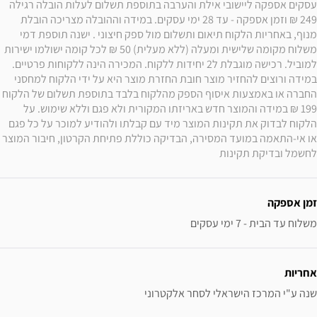
עסקים אספקה ליישובי אילת והערבה בתוספת תשלום לעלות הובלה רגילה 
249 ₪ וזמן אספקה - עד 28 ימי עסקים. במידה וההובלה מצריכה הובלת 
מנוף, באחריות הלקוח תיאום ותשלום מול ספק חיצוני . ישנה תוספת דמי 
משלוח מקומה שלישית ומעלה (ללא מעלית) 50 ₪ לכל קומה ישולמו ישירות 
למוביל. רכישה מוגבלת ל2 יחידות ללקוח. המכירה הינה ללקוחות פרטיים. 
במידה ורוצים להחזיר מוצר חובת החזרת מוצר היא על ידי הלקוח למחסני 
החברה או באמצעות איסוף הספק מהלקוח בלבד בתוספת תשלום של הלקוח 
199 ₪ במידה והמוצר חדש באריזתו המקורית ולא פגם וללא שימוש. על 
הלקוח לבדוק את תקינות המוצר מיד עם קבלתו ולהודיע למוכר על כל פגם 
או אי-התאמה במועד המסירה, הבדיקה כוללת פתיחת הקרטון, חיבור המוצר 
לחשמל ובדיקת תקינות
זמן אספקה
משלוח עד הבית - 7 ימי עסקים
אחריות
שנה ע"י המרכז הישראלי לסחר אלקטרוני