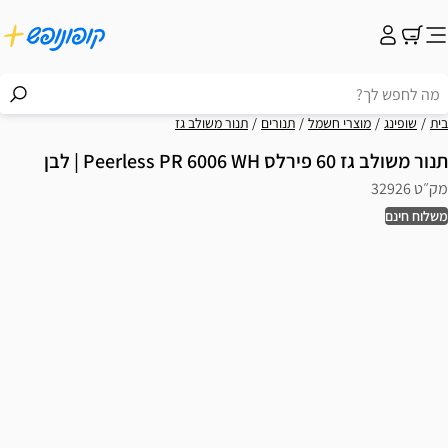
בית
שופינג
מוצרי חשמל
תנורים
תנור משולב גז
תנור משולב גז 60 פירלס Peerless PR 6006 WH | לבן
מק״ט 32926
משלוח חינם