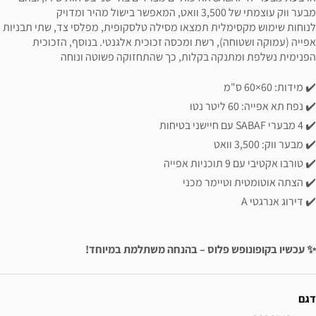
מבער ווק עוצמתי של 3,500 וואט, המאפשר בישול מהיר ומדויק
לנוחות שימוש מקסימלית תמצאו מסילה טלסקופית, מפלסי צד, שתי תבניות
אפייה (עמוקה ושטוחה), רשת ומכסה זכוכית אלגנטי. בנוסף, הזכוכית
הפנימית נשלפת ומתנקה בקלות, כך שהתחזוקה פשוטה ונוחה
✔️ מידות: 60×60 ס"מ
✔️ נפח תא אפייה: 60 ליטר נטו
✔️ 4 מבערי SABAF עם חיישני בטיחות
✔️ מבער ווק: 3,500 וואט
✔️ טורבו אקטיבי עם 9 תוכניות אפייה
✔️ הצתה אוטומטית וטיימר מכני
✔️ דירוג אנרגטי A
✨ עכשיו בקופונופש פלוס – בהנחה משתלמת במיוחד!
ידע נוסף
דגם