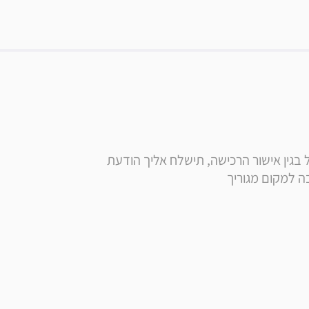
* הערה: בסמוך לרכישה, בנוסף לקבלת הודעה ומייל בגין אישור הרכישה, תישלח אליך הודעת 