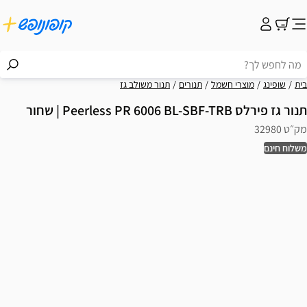
בית
שופינג
מוצרי חשמל
תנורים
תנור משולב גז
תנור גז פירלס Peerless PR 6006 BL-SBF-TRB | שחור
מק״ט 32980
משלוח חינם