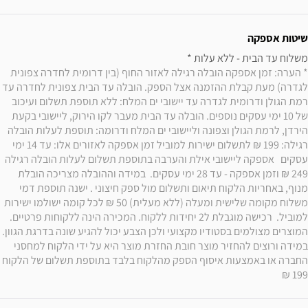
שיטות אספקה
משלוח עד הבית - ללא עלות * 

* הערה: זמן אספקה הובלה רגילה לאזור החוף (בין דרומית לחדרה צפונית 
לגדרה) מעת קבלת ההזמנה אצל הספק. הובלה עד הבית צפונית לחדרה עד 
רמת הגולן ודרומית לגדרה עד יישובי ים המלח: ללא תוספת תשלום ועיכוב 
של 10 ימי עסקים נוספים. הובלה עד הבית מעבר לקו הירוק, ליישובי בקעת 
הירדן, לרמת הגולן וצפונה וליישובי ים המלח ודרומה: תוספת לעלות הובלה 
רגילה: 199 ₪ לתשלום ישירות למוביל זמן אספקה לאזורים אלו: עד 14 ימי 
עסקים   אספקה ליישובי אילת והערבה בתוספת תשלום לעלות הובלה רגילה 
249 ₪ וזמן אספקה - עד 28 ימי עסקים.  במידה וההובלה מצריכה הובלת 
מנוף, באחריות הלקוח תיאום ותשלום מול ספק חיצוני . ישנה תוספת דמי 
משלוח מקומה שלישית ומעלה (ללא מעלית) 50 ₪ לכל קומה ישולמו ישירות 
למוביל.  רכישה מוגבלת ל2 יחידות ללקוח. המכירה הינה ללקוחות פרטיים. 
המוצרים מצולמים בסטודיו מקצועי ולכן הצבע יכול להגיע שונה בדרגת הגוון. 
במידה ורוצים להחזיר מוצר חובת החזרת מוצר היא על ידי הלקוח למחסני 
החברה או באמצעות איסוף הספק מהלקוח בלבד בתוספת תשלום של הלקוח 
199 ₪ 