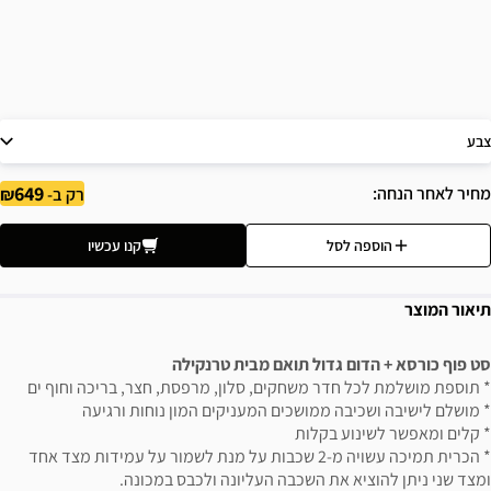
צבע
649
מחיר לאחר הנחה
רק ב-
הוספה לסל
קנו עכשיו
תיאור המוצר
סט פוף כורסא + הדום גדול תואם מבית טרנקילה
* תוספת מושלמת לכל חדר משחקים, סלון, מרפסת, חצר, בריכה וחוף ים
* מושלם לישיבה ושכיבה ממושכים המעניקים המון נוחות ורגיעה
* קלים ומאפשר לשינוע בקלות
* הכרית תמיכה עשויה מ-2 שכבות על מנת לשמור על עמידות מצד אחד
ומצד שני ניתן להוציא את השכבה העליונה ולכבס במכונה.