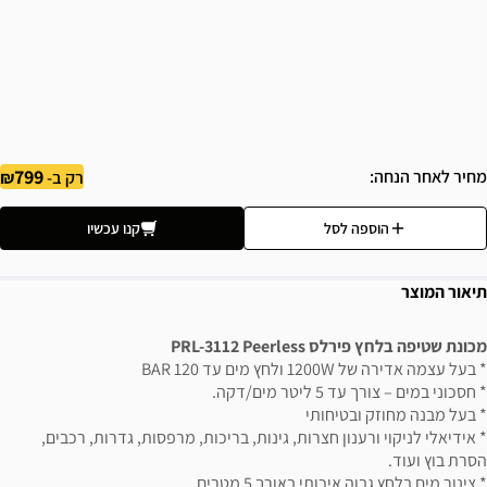
799
מחיר לאחר הנחה
רק ב-
הוספה לסל
קנו עכשיו
תיאור המוצר
מכונת שטיפה בלחץ פירלס PRL-3112 Peerless
* בעל עצמה אדירה של 1200W ולחץ מים עד 120 BAR
* חסכוני במים – צורך עד 5 ליטר מים/דקה.
* בעל מבנה מחוזק ובטיחותי
* אידיאלי לניקוי ורענון חצרות, גינות, בריכות, מרפסות, גדרות, רכבים,
הסרת בוץ ועוד.
* צינור מים בלחץ גבוה איכותי באורך 5 מטרים.