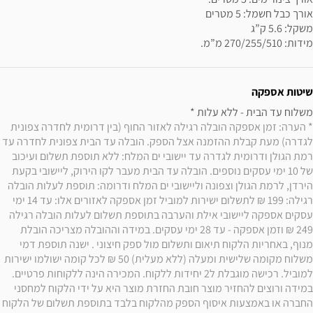
מידות: 270/255/510 מ”מ.
שיטות אספקה
משלוח עד הבית - ללא עלות * 

* הערה: זמן אספקה הובלה רגילה לאזור החוף (בין דרומית לחדרה צפונית 
לגדרה) מעת קבלת ההזמנה אצל הספק. הובלה עד הבית צפונית לחדרה עד 
רמת הגולן ודרומית לגדרה עד יישובי ים המלח: ללא תוספת תשלום ועיכוב 
של 10 ימי עסקים נוספים. הובלה עד הבית מעבר לקו הירוק, ליישובי בקעת 
הירדן, לרמת הגולן וצפונה וליישובי ים המלח ודרומה: תוספת לעלות הובלה 
רגילה: 199 ₪ לתשלום ישירות למוביל זמן אספקה לאזורים אלו: עד 14 ימי 
עסקים אספקה ליישובי אילת והערבה בתוספת תשלום לעלות הובלה רגילה 
249 ₪ וזמן אספקה - עד 28 ימי עסקים. במידה וההובלה מצריכה הובלת 
מנוף, באחריות הלקוח תיאום ותשלום מול ספק חיצוני . ישנה תוספת דמי 
משלוח מקומה שלישית ומעלה (ללא מעלית) 50 ₪ לכל קומה ישולמו ישירות 
למוביל. רכישה מוגבלת ל2 יחידות ללקוח. המכירה הינה ללקוחות פרטיים. 
במידה ורוצים להחזיר מוצר חובת החזרת מוצר היא על ידי הלקוח למחסני 
החברה או באמצעות איסוף הספק מהלקוח בלבד בתוספת תשלום של הלקוח 