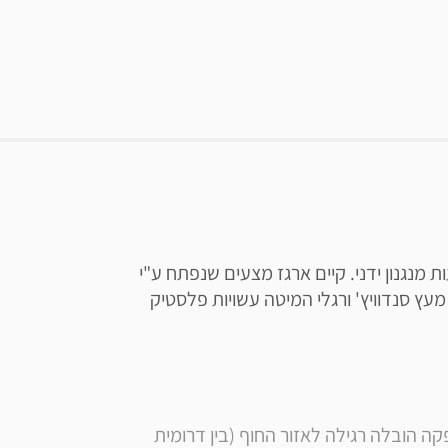
מיטה אורתופדית, כל החלק העליון מתרומם באמצעות מנגנון ידני. קיים ארגז מצעים שנפתח ע"י 
קפיצים איכותיים, המסגרת של ארגז המצעים עשויה מעץ סנדוויץ' ורגלי המיטה עשויות פלסטיק 
* הערה: המחיר הינו כולל הובלה + הרכבה , זמן אספקה הובלה רגילה לאזור החוף (בין דרומית 