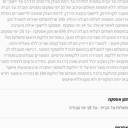
הובלה עד הבית צפונית לחדרה עד רמת הגולן ודרומית לגדרה עד יישובי ים 
המלח: ללא תוספת תשלום ועיכוב של 10 ימי עסקים נוספים. הובלה עד הבית 
מעבר לקו הירוק, ליישובי בקעת הירדן, לרמת הגולן וצפונה וליישובי ים המלח 
ודרומה: תוספת לעלות הובלה רגילה: 199 ₪ לתשלום ישירות למוביל זמן 
אספקה לאזורים אלו: עד 14 ימי עסקים   אספקה ליישובי אילת והערבה 
במידה וההובלה מצריכה הובלת מנוף, באחריות הלקוח תיאום ותשלום מול 
ספק חיצוני . למוצרי רם דיזיין הובלה מעל קומה שנייה ללא מעלית הינה 
בתשלום נוסף למובלים בהתאם לגודל ולמשקל המוצר. רכישה מוגבלת ל2 
יחידות ללקוח. המכירה הינה ללקוחות פרטיים. המוצרים מצולמים בסטודיו 
מקצועי ולכן הצבע יכול לה
חובת החזרת מוצר היא על ידי הלקוח למחסני החברה או באמצעות איסוף 
הספק מהלקוח בלבד בתוספת תשלום של הלקוח 199 ₪ במידה והמוצר חדש 
באריזתו המקורית ולא פגם וללא שימוש
זמן אספקה
משלוח עד הבית - עד 18 ימי עבודה
אחריות