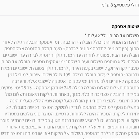
רגלי פלסטיק: 8 ס"מ
שיטות אספקה
משלוח עד הבית - ללא עלות * 

* הערה: המחיר הינו כולל הובלה + הרכבה , זמן אספקה הובלה רגילה לאזור 
החוף (בין דרומית לחדרה צפונית לגדרה): מעת קבלת ההזמנה אצל הספק. 
הובלה עד הבית צפונית לחדרה עד רמת הגולן ודרומית לגדרה עד יישובי ים 
המלח: ללא תוספת תשלום ועיכוב של 10 ימי עסקים נוספים. הובלה עד הבית 
מעבר לקו הירוק, ליישובי בקעת הירדן, לרמת הגולן וצפונה וליישובי ים המלח 
ודרומה: תוספת לעלות הובלה רגילה: 199 ₪ לתשלום ישירות למוביל זמן 
אספקה לאזורים אלו: עד 14 ימי עסקים   אספקה ליישובי אילת והערבה 
במידה וההובלה מצריכה הובלת מנוף, באחריות הלקוח תיאום ותשלום מול 
ספק חיצוני . למוצרי רם דיזיין הובלה מעל קומה שנייה ללא מעלית הינה 
בתשלום נוסף למובלים בהתאם לגודל ולמשקל המוצר. רכישה מוגבלת ל2 
יחידות ללקוח. המכירה הינה ללקוחות פרטיים. המוצרים מצולמים בסטודיו 
מקצועי ולכן הצבע יכול לה
חובת החזרת מוצר היא על ידי הלקוח למחסני החברה או באמצעות איסוף 
הספק מהלקוח בלבד בתוספת תשלום של הלקוח 199 ₪ במידה והמוצר חדש 