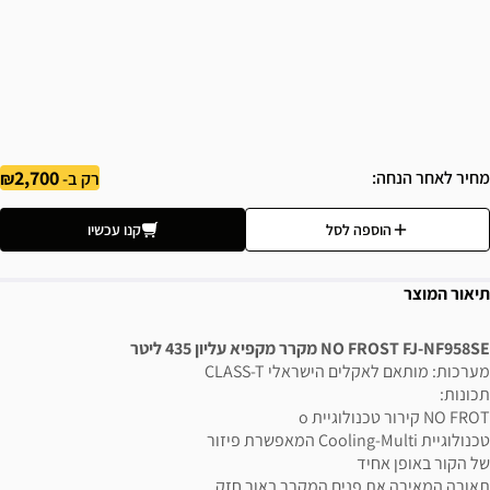
2,700
מחיר לאחר הנחה
רק ב-
הוספה לסל
קנו עכשיו
תיאור המוצר
NO FROST FJ-NF958SE מקרר מקפיא עליון 435 ליטר
מערכות: מותאם לאקלים הישראלי CLASS-T
תכונות:
NO FROT קירור טכנולוגיית o
טכנולוגיית Cooling-Multi המאפשרת פיזור
של הקור באופן אחיד
תאורה המאירה את פנים המקרר באור חזק,