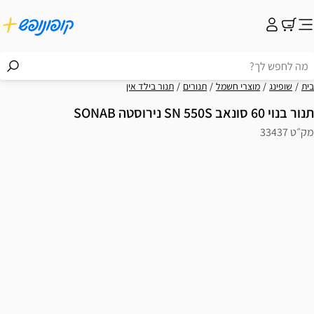
בית
שופינג
מוצרי חשמל
תנורים
תנור בילד אין
תנור בנוי 60 סונאב SN 550S נירוסטה SONAB
מק״ט 33437