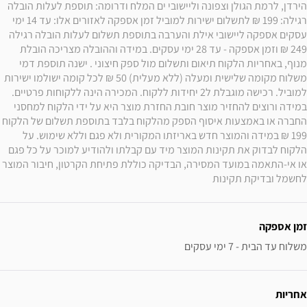
הירדן, לרמת הגולן וצפונה וליישובי ים המלח ודרומה: תוספת לעלות הובלה 
רגילה: 199 ₪ לתשלום ישירות למוביל זמן אספקה לאזורים אלו: עד 14 ימי 
עסקים אספקה ליישובי אילת והערבה בתוספת תשלום לעלות הובלה רגילה 
249 ₪ וזמן אספקה - עד 28 ימי עסקים. במידה וההובלה מצריכה הובלת 
מנוף, באחריות הלקוח תיאום ותשלום מול ספק חיצוני . ישנה תוספת דמי 
משלוח מקומה שלישית ומעלה (ללא מעלית) 50 ₪ לכל קומה ישולמו ישירות 
למוביל. רכישה מוגבלת ל2 יחידות ללקוח. המכירה הינה ללקוחות פרטיים. 
במידה ורוצים להחזיר מוצר חובת החזרת מוצר היא על ידי הלקוח למחסני 
החברה או באמצעות איסוף הספק מהלקוח בלבד בתוספת תשלום של הלקוח 
199 ₪ במידה והמוצר חדש באריזתו המקורית ולא פגם וללא שימוש. על 
הלקוח לבדוק את תקינות המוצר מיד עם קבלתו ולהודיע למוכר על כל פגם 
או אי-התאמה במועד המסירה, הבדיקה כוללת פתיחת הקרטון, חיבור המוצר 
לחשמל ובדיקת תקינות
זמן אספקה
משלוח עד הבית - 7 ימי עסקים
אחריות