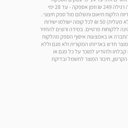
ליישובי אילת והערבה בתוספת תשלום לעלות הובלה רגילה 249 ₪ וזמן אספקה - עד 28 ימי 
עסקים. במידה וההובלה מצריכה הובלת מנוף, באחריות הלקוח תיאום ותשלום מול ספק חיצוני . 
ישנה תוספת דמי משלוח מקומה שלישית ומעלה (ללא מעלית) 50 ₪ לכל קומה ישולמו ישירות 
למוביל. רכישה מוגבלת ל2 יחידות ללקוח. המכירה הינה ללקוחות פרטיים. במידה ורוצים להחזיר 
מוצר חובת החזרת מוצר היא על ידי הלקוח למחסני החברה או באמצעות איסוף הספק מהלקוח 
בלבד בתוספת תשלום של הלקוח 199 ₪ במידה והמוצר חדש באריזתו המקורית ולא פגם וללא 
שימוש. על הלקוח לבדוק את תקינות המוצר מיד עם קבלתו ולהודיע למוכר על כל פגם או 
אי-התאמה במועד המסירה, הבדיקה כוללת פתיחת הקרטון, חיבור המוצר לחשמל ובדיקת 