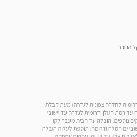
* הערה: זמן אספקה הובלה רגילה לאזור החוף (בין דרומית לחדרה צפונית לגדרה) מעת קבלת 
ההזמנה אצל הספק. הובלה עד הבית צפונית לחדרה עד רמת הגולן ודרומית לגדרה עד יישובי 
ים המלח: ללא תוספת תשלום ועיכוב של 10 ימי עסקים נוספים. הובלה עד הבית מעבר לקו 
הירוק, ליישובי בקעת הירדן, לרמת הגולן וצפונה וליישובי ים המלח ודרומה: תוספת לעלות הובלה 
רגילה: 199 ₪ לתשלום ישירות למוביל זמן אספקה לאזורים אלו: עד 14 ימי עסקים אספקה 