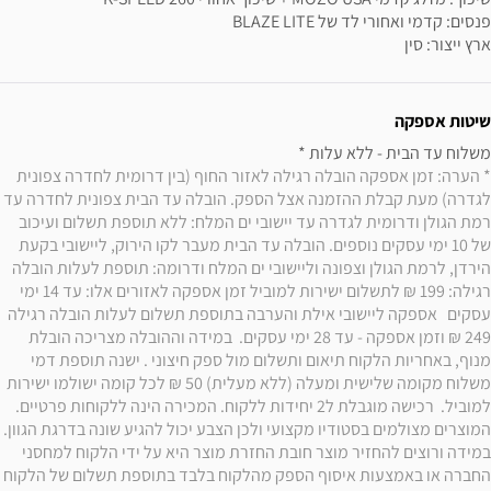
ארץ ייצור: סין
שיטות אספקה
משלוח עד הבית - ללא עלות * 

* הערה: זמן אספקה הובלה רגילה לאזור החוף (בין דרומית לחדרה צפונית 
לגדרה) מעת קבלת ההזמנה אצל הספק. הובלה עד הבית צפונית לחדרה עד 
רמת הגולן ודרומית לגדרה עד יישובי ים המלח: ללא תוספת תשלום ועיכוב 
של 10 ימי עסקים נוספים. הובלה עד הבית מעבר לקו הירוק, ליישובי בקעת 
הירדן, לרמת הגולן וצפונה וליישובי ים המלח ודרומה: תוספת לעלות הובלה 
רגילה: 199 ₪ לתשלום ישירות למוביל זמן אספקה לאזורים אלו: עד 14 ימי 
עסקים   אספקה ליישובי אילת והערבה בתוספת תשלום לעלות הובלה רגילה 
249 ₪ וזמן אספקה - עד 28 ימי עסקים.  במידה וההובלה מצריכה הובלת 
מנוף, באחריות הלקוח תיאום ותשלום מול ספק חיצוני . ישנה תוספת דמי 
משלוח מקומה שלישית ומעלה (ללא מעלית) 50 ₪ לכל קומה ישולמו ישירות 
למוביל.  רכישה מוגבלת ל2 יחידות ללקוח. המכירה הינה ללקוחות פרטיים. 
המוצרים מצולמים בסטודיו מקצועי ולכן הצבע יכול להגיע שונה בדרגת הגוון. 
במידה ורוצים להחזיר מוצר חובת החזרת מוצר היא על ידי הלקוח למחסני 
החברה או באמצעות איסוף הספק מהלקוח בלבד בתוספת תשלום של הלקוח 