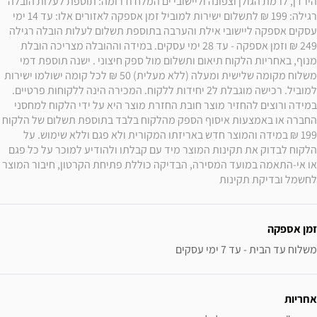
הירדן, לרמת הגולן וצפונה וליישובי ים המלח ודרומה: תוספת לעלות הובלה 
רגילה: 199 ₪ לתשלום ישירות למוביל זמן אספקה לאזורים אלו: עד 14 ימי 
עסקים אספקה ליישובי אילת והערבה בתוספת תשלום לעלות הובלה רגילה 
249 ₪ וזמן אספקה - עד 28 ימי עסקים. במידה וההובלה מצריכה הובלת 
מנוף, באחריות הלקוח תיאום ותשלום מול ספק חיצוני . ישנה תוספת דמי 
משלוח מקומה שלישית ומעלה (ללא מעלית) 50 ₪ לכל קומה ישולמו ישירות 
למוביל. רכישה מוגבלת ל2 יחידות ללקוח. המכירה הינה ללקוחות פרטיים. 
במידה ורוצים להחזיר מוצר חובת החזרת מוצר היא על ידי הלקוח למחסני 
החברה או באמצעות איסוף הספק מהלקוח בלבד בתוספת תשלום של הלקוח 
199 ₪ במידה והמוצר חדש באריזתו המקורית ולא פגם וללא שימוש. על 
הלקוח לבדוק את תקינות המוצר מיד עם קבלתו ולהודיע למוכר על כל פגם 
או אי-התאמה במועד המסירה, הבדיקה כוללת פתיחת הקרטון, חיבור המוצר 
לחשמל ובדיקת תקינות
זמן אספקה
משלוח עד הבית - עד 7 ימי עסקים
אחריות