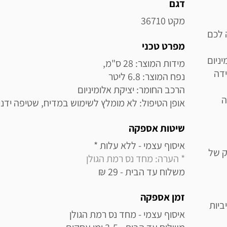
מידע נוסף
דגם
מקט 36710
ת Food Appeal מביאה לכם
מפרט טכני
ניום
ידה
ה
אופן הטיפול: לא מומלץ לשימוש במדיח, שטיפה ידנ
שיטות אספקה
איסוף עצמי - ללא עלות * 

ם חיזוק של
* הערה: מחד נס רמת הגולן
משלוח עד הבית - 29 ₪
זמן אספקה
יות