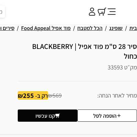
בית
שופינג
הכל למטבח
פוד אפיל Food Appeal
סירים 
סיר 28 ס"מ פוד אפיל | BLACKBERRY
כחול
מק״ט 33593
255
מחיר לאחר הנחה
₪569
רק ב-
הוספה לסל
קנו עכשיו