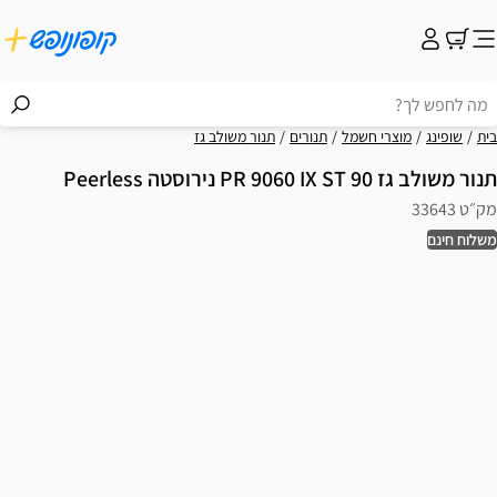
בית
שופינג
מוצרי חשמל
תנורים
תנור משולב גז
תנור משולב גז 90 PR 9060 IX ST נירוסטה Peerless
מק״ט 33643
משלוח חינם