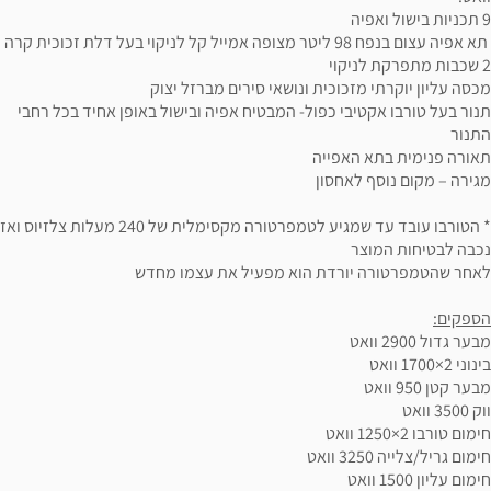
9 תכניות בישול ואפיה
תא אפיה עצום בנפח 98 ליטר מצופה אמייל קל לניקוי בעל דלת זכוכית קרה
2 שכבות מתפרקת לניקוי
מכסה עליון יוקרתי מזכוכית ונושאי סירים מברזל יצוק
תנור בעל טורבו אקטיבי כפול- המבטיח אפיה ובישול באופן אחיד בכל רחבי
התנור
תאורה פנימית בתא האפייה
מגירה – מקום נוסף לאחסון
* הטורבו עובד עד שמגיע לטמפרטורה מקסימלית של 240 מעלות צלזיוס ואז
נכבה לבטיחות המוצר
לאחר שהטמפרטורה יורדת הוא מפעיל את עצמו מחדש
הספקים:
מבער גדול 2900 וואט
בינוני 2×1700 וואט
מבער קטן 950 וואט
ווק 3500 וואט
חימום טורבו 2×1250 וואט
חימום גריל/צלייה 3250 וואט
חימום עליון 1500 וואט