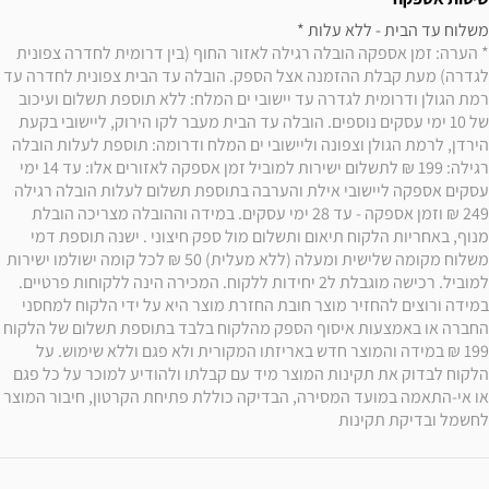
משלוח עד הבית - ללא עלות * 

* הערה: זמן אספקה הובלה רגילה לאזור החוף (בין דרומית לחדרה צפונית 
לגדרה) מעת קבלת ההזמנה אצל הספק. הובלה עד הבית צפונית לחדרה עד 
רמת הגולן ודרומית לגדרה עד יישובי ים המלח: ללא תוספת תשלום ועיכוב 
של 10 ימי עסקים נוספים. הובלה עד הבית מעבר לקו הירוק, ליישובי בקעת 
הירדן, לרמת הגולן וצפונה וליישובי ים המלח ודרומה: תוספת לעלות הובלה 
רגילה: 199 ₪ לתשלום ישירות למוביל זמן אספקה לאזורים אלו: עד 14 ימי 
עסקים אספקה ליישובי אילת והערבה בתוספת תשלום לעלות הובלה רגילה 
249 ₪ וזמן אספקה - עד 28 ימי עסקים. במידה וההובלה מצריכה הובלת 
מנוף, באחריות הלקוח תיאום ותשלום מול ספק חיצוני . ישנה תוספת דמי 
משלוח מקומה שלישית ומעלה (ללא מעלית) 50 ₪ לכל קומה ישולמו ישירות 
למוביל. רכישה מוגבלת ל2 יחידות ללקוח. המכירה הינה ללקוחות פרטיים. 
במידה ורוצים להחזיר מוצר חובת החזרת מוצר היא על ידי הלקוח למחסני 
החברה או באמצעות איסוף הספק מהלקוח בלבד בתוספת תשלום של הלקוח 
199 ₪ במידה והמוצר חדש באריזתו המקורית ולא פגם וללא שימוש. על 
הלקוח לבדוק את תקינות המוצר מיד עם קבלתו ולהודיע למוכר על כל פגם 
או אי-התאמה במועד המסירה, הבדיקה כוללת פתיחת הקרטון, חיבור המוצר 
לחשמל ובדיקת תקינות