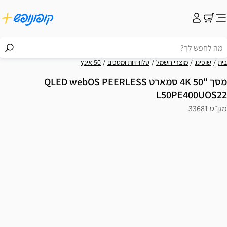
בית
שופינג
מוצרי חשמל
טלוויזיות ומסכים
50 אינץ
מסך "50 4K סמארט QLED webOS PEERLESS
L50PE400UOS22
מק״ט 33681