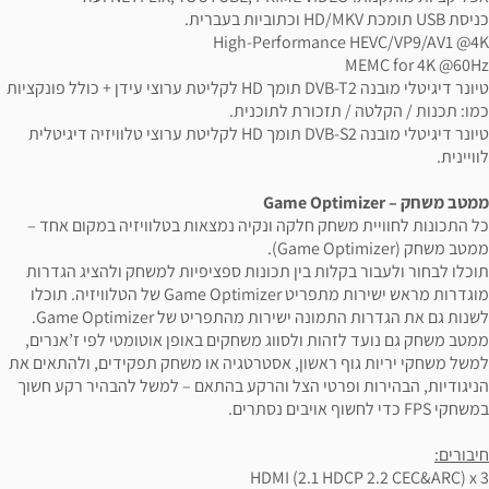
כניסת USB תומכת HD/MKV וכתוביות בעברית.
High-Performance HEVC/VP9/AV1 @4K
MEMC for 4K @60Hz
טיונר דיגיטלי מובנה DVB-T2 תומך HD לקליטת ערוצי עידן + כולל פונקציות
כמו: תכנות / הקלטה / תזכורת לתוכנית.
טיונר דיגיטלי מובנה DVB-S2 תומך HD לקליטת ערוצי טלוויזיה דיגיטלית
לוויינית.
ממטב משחק – Game Optimizer
כל התכונות לחוויית משחק חלקה ונקיה נמצאות בטלוויזיה במקום אחד –
ממטב משחק (Game Optimizer).
תוכלו לבחור ולעבור בקלות בין תכונות ספציפיות למשחק ולהציג הגדרות
מוגדרות מראש ישירות מתפריט Game Optimizer של הטלוויזיה. תוכלו
לשנות גם את הגדרות התמונה ישירות מהתפריט של Game Optimizer.
ממטב משחק גם נועד לזהות ולסווג משחקים באופן אוטומטי לפי ז’אנרים,
למשל משחקי יריות גוף ראשון, אסטרטגיה או משחק תפקידים, ולהתאים את
הניגודיות, הבהירות ופרטי הצל והרקע בהתאם – למשל להבהיר רקע חשוך
במשחקי FPS כדי לחשוף אויבים נסתרים.
חיבורים:
HDMI (2.1 HDCP 2.2 CEC&ARC) x 3