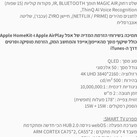
שלט רחוק MAGIC AIR תומך IR, BLUETOOTH, פקודות קוליות (15 שפות)
ThinQ AI Voice Recognition,
לחצנים מהירים (NETFLIX / PRIME), חיישן ZYRO (עכבר), שליטה
אונברסלית
תמיכה בשירותי הזרמת המדיה של אפל Apple AirPlay ו-Apple HomeKit
כולל שיקוף מסך מהאייפון/אייפד והמחשב המק, הזרמת מוסיקה וסרטים
דרך ה-iTunes
סוג מסך : QLED
גודל מסך : 50 אלכסוני
רזולוציה : 4K UHD 3840*2160
בהירות : 500 cd/m²
ניגודיות דינמית : 10,000,000:1
זמן תגובה : 2 מ"ש
זווית צפייה : 178° מעלות (חופשית)
הספק רמקולים : 15W + 15W
מפרט SMART TV:
מערכת הפעלה : webOS גירסה HUB 2.0 הכי חדשה ומתקדמת
מעבד 4 ליבות מתקדם : ARM CORTEX CA75*2, CA55*2