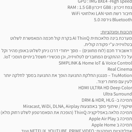
GPU : IMG BXE4 -High speed
נפח זיכרון : GB8 זיכרון RAM : 1.5 GB
חיבור רשת חוטי LAN ואלחוטי WiFi
Bluetooth גירסה 5.0
תכונות ופונקציות:
מערכת בינה מלאכותית AI ThinQ בקרת קול חכמה המאפשרת לשלוט
בטלוויזיה ע"י פקודה קולית.
דאשבורד חכם (לוח מחוונים) – מסך ייחודי דרכו ניתן לשלוט באופן מהיר וקל
על כל ההתקנים המחוברים לטלוויזיה, וכן מכשירי חשמל ביתיים תומכי IoT.
SIMPLINK & Home IoT & Voice Control
Real Cinema
TruMotion – מנגנון החלקת התנועה הופך את התנועה במסך לחלקה יותר
לעין עם פחות ריצוד.
HDMI ULTRA HD Deep Color
Ultra Surround
תמיכה ב- DRM & HDR, HLG
שיקוף / שיתוף מסך באמצעות Miracast, WiDi, DLNA, Airplay
תמיכה מלאה באפליקציה ThinQ (הופכת את הסאמרטפון לשלט רחוק מלא)
תמיכה ב Apple Air Play
תמיכה ב Apple Home
אפליקציות מותקנות: NETFLIX, YOUTUBE, PRIME VIDEO ועוד