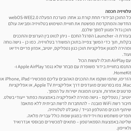
טלוויזיה חכמה
כל התוכן הבידורי תחת קורת גג אחת: מערכת הפעלה webOS-WEE2.0
החדשה והמתקדמת מפשטת את חוויית השימוש בטלוויזיה ומביאה עולם
תוכן גדול ומגוון למסך שלכם.
בעזרת ה- Launcher הסרגל החכם – ניתן לנווט בין הערוצים והתכנים
בקלות, תוך כדי המשך צפייה בתוכן המשודר בטלוויזיה. כמו כן – גישה נוחה
ומהירה למגוון אפליקציות תוכן כגון נטפליקס, יוטיוב, אמזון פריים וידיאו
ועוד.
עם AirPlay תוכלו לעשות הכול
התנסו בחוויית בידור משופרת עם מבחר שלא נגמר Apple AirPlay ו-
HomeKit.
הזרימו, שתפו ושקפו את התכנים האהובים עליכם ממכשירי iPhone, iPad או
Mac. צפו בסרטונים מועדפים דרך אפליקציית Apple TV, או אפליקציות
סרטונים אחרות, והציגו תמונות ישירות על המסך.
יוטיוב / נטפליקס – גישה מהירה לאפליקציה באמצעות כפתור ייעודי בשלט.
חיבור רשת WiFi מובנה – להתחברות לרשת הביתית ללא מתאם!
שיתוף תכנים מהטלפון הנייד / טאבלט לטלוויזיה.
תפריט משתמש נוח וידידותי במגוון שפות כולל עברית מלאה.
שליטה באמצעות הסמארטפון – מתאים למכשירים מבוססי אנדרואיד
ולאייפון.