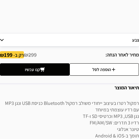
צבע
199
₪299
מחיר לאחר הנחה
רק ב-
הוספה לסל
קנו עכשיו
תיאור המוצר
רמקול רטרו בעיצוב ייחודי משולב רמקול Bluetooth כניסת USB ונגן MP3
עם רדיו עוצמתי במיוחד
נגן MP3 ,USB וכרטיסי SD ו-TF
רדיו 3 תדרים: FM/AM/SW
טיונר אנלוגי
תומך ב-Android & iOS