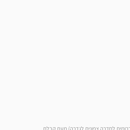
* הערה: זמן אספקה הובלה רגילה לאזור החוף (בין דרומית לחדרה צפונית לגדרה) מעת קבלת 