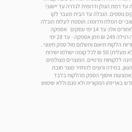
ההזמנה אצל הספק. הובלה עד הבית צפונית לחדרה עד רמת הגולן ודרומית לגדרה עד יישובי 
ים המלח: ללא תוספת תשלום ועיכוב של 10 ימי עסקים נוספים. הובלה עד הבית מעבר לקו 
הירוק, ליישובי בקעת הירדן, לרמת הגולן וצפונה וליישובי ים המלח ודרומה: תוספת לעלות הובלה 
רגילה: 199 ₪ לתשלום ישירות למוביל זמן אספקה לאזורים אלו: עד 14 ימי עסקים   אספקה 
ליישובי אילת והערבה בתוספת תשלום לעלות הובלה רגילה 249 ₪ וזמן אספקה - עד 28 ימי 
עסקים.  במידה וההובלה מצריכה הובלת מנוף, באחריות הלקוח תיאום ותשלום מול ספק חיצוני . 
ישנה תוספת דמי משלוח מקומה שלישית ומעלה (ללא מעלית) 50 ₪ לכל קומה ישולמו ישירות 
למוביל.  רכישה מוגבלת ל2 יחידות ללקוח. המכירה הינה ללקוחות פרטיים. המוצרים מצולמים 
בסטודיו מקצועי ולכן הצבע יכול להגיע שונה בדרגת הגוון. במידה ורוצים להחזיר מוצר חובת 
החזרת מוצר היא על ידי הלקוח למחסני החברה או באמצעות איסוף הספק מהלקוח בלבד 