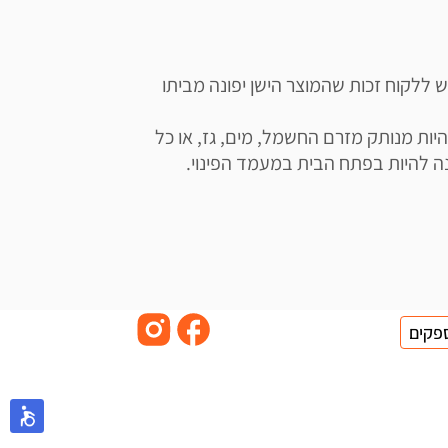
תשומת ליבכם כי ע"פ חוק פינוי פסולת אלקטרונית, יש ללקוח זכות שהמוצר הישן יפונה מביתו 
השירות מותנה במספר תנאים: על המוצר המפונה להיות מנותק מזרם החשמל, מים, גז, או כל 
פקים