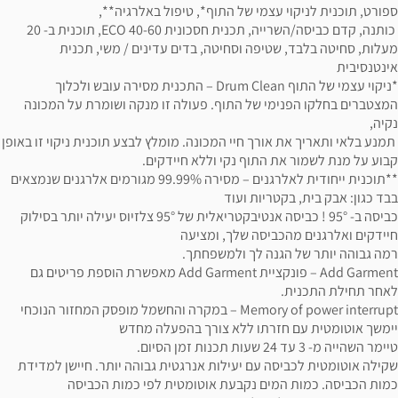
ספורט, תוכנית לניקוי עצמי של התוף*, טיפול באלרגיה**,
כותנה, קדם כביסה/השרייה, תכנית חסכונית ECO 40-60, תוכנית ב- 20
מעלות, סחיטה בלבד, שטיפה וסחיטה, בדים עדינים / משי, תכנית
אינטנסיבית
*ניקוי עצמי של התוף Drum Clean – התכנית מסירה עובש ולכלוך
המצטברים בחלקו הפנימי של התוף. פעולה זו מנקה ושומרת על המכונה
נקיה,
תמנע בלאי ותאריך את אורך חיי המכונה. מומלץ לבצע תוכנית ניקוי זו באופן
קבוע על מנת לשמור את התוף נקי וללא חיידקים.
**תוכנית ייחודית לאלרגנים – מסירה 99.99% מגורמים אלרגנים שנמצאים
בבד כגון: אבק בית, בקטריות ועוד
כביסה ב- 95° ! כביסה אנטיבקטריאלית של 95° צלזיוס יעילה יותר בסילוק
חיידקים ואלרגנים מהכביסה שלך, ומציעה
רמה גבוהה יותר של הגנה לך ולמשפחתך.
Add Garment – פונקציית Add Garment מאפשרת הוספת פריטים גם
לאחר תחילת התכנית.
Memory of power interrupt – במקרה והחשמל מופסק המחזור הנוכחי
יימשך אוטומטית עם חזרתו ללא צורך בהפעלה מחדש
טיימר השהייה מ- 3 עד 24 שעות תכנות זמן הסיום.
שקילה אוטומטית לכביסה עם יעילות אנרגטית גבוהה יותר. חיישן למדידת
כמות הכביסה. כמות המים נקבעת אוטומטית לפי כמות הכביסה