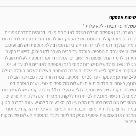
שיטות אספקה
משלוח עד הבית - ללא עלות * 

* הערה: זמן אספקה הובלה רגילה לאזור החוף (בין דרומית לחדרה צפונית 
לגדרה) מעת קבלת ההזמנה אצל הספק. הובלה עד הבית צפונית לחדרה עד 
רמת הגולן ודרומית לגדרה עד יישובי ים המלח: ללא תוספת תשלום ועיכוב 
של 10 ימי עסקים נוספים. הובלה עד הבית מעבר לקו הירוק, ליישובי בקעת 
הירדן, לרמת הגולן וצפונה וליישובי ים המלח ודרומה: תוספת לעלות הובלה 
רגילה: 199 ₪ לתשלום ישירות למוביל זמן אספקה לאזורים אלו: עד 14 ימי 
עסקים   אספקה ליישובי אילת והערבה בתוספת תשלום לעלות הובלה רגילה 
249 ₪ וזמן אספקה - עד 28 ימי עסקים.  במידה וההובלה מצריכה הובלת 
מנוף, באחריות הלקוח תיאום ותשלום מול ספק חיצוני . ישנה תוספת דמי 
משלוח מקומה שלישית ומעלה (ללא מעלית) 50 ₪ לכל קומה ישולמו ישירות 
למוביל.  רכישה מוגבלת ל2 יחידות ללקוח. המכירה הינה ללקוחות פרטיים. 
המוצרים מצולמים בסטודיו מקצועי ולכן הצבע יכול להגיע שונה בדרגת הגוון. 
במידה ורוצים להחזיר מוצר חובת החזרת מוצר היא על ידי הלקוח למחסני 
החברה או באמצעות איסוף הספק מהלקוח בלבד בתוספת תשלום של הלקוח 
199 ₪ 