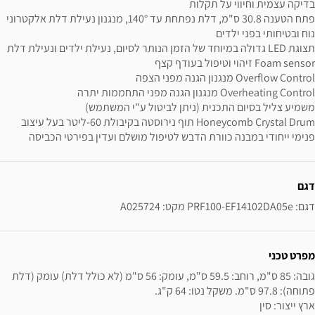
בדיקה עצמית וחיווי על תקלות
פתח הטענה 30.8 ס"מ, דלת נפתחת עד 140°, מנגנון נעילת דלת אלקטרוני
נוח ובטיחותי בפני ילדים
תצוגת LED גדולה במיוחד של הזמן הנותר לסיום, נעילת ילדים ונעילת דלת
Foam sensor זיהוי וטיפול בעודף קצף
Overflow Control מנגנון הגנה מפני הצפה
Overheating Control מנגנון הגנה מפני התחממות יתרה
משמיע צליל בסיום התכנית (ניתן לביטול ע"י המשתמש)
Honeycomb Crystal Drum תוף נירוסטה בקיבולת 60-ליטר בעל עיצוב
פנימי ייחודי במבנה כוורת הדבש לטיפול מושלם ועדין בפירטי הכביסה
ידע נוסף
דגם
דגם: PRF100-EF14102DA05e מקט: A025724
מפרט טכני
גובה: 85 ס"מ, רוחב: 59.5 ס"מ, עומק: 56 ס"מ (לא כולל דלת) עומק (דלת 
ארץ ייצור: סין