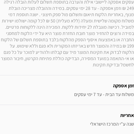
עסקים אספקה ליישובי אילת והערבה בתוספת תשלום לעלות הובלה רגילה 
249 ₪ וזמן אספקה - עד 28 ימי עסקים. במידה וההובלה מצריכה הובלת 
מנוף, באחריות הלקוח תיאום ותשלום מול ספק חיצוני . ישנה תוספת דמי 
משלוח מקומה שלישית ומעלה (ללא מעלית) 50 ₪ לכל קומה ישולמו ישירות 
למוביל. רכישה מוגבלת ל2 יחידות ללקוח. המכירה הינה ללקוחות פרטיים. 
במידה ורוצים להחזיר מוצר חובת החזרת מוצר היא על ידי הלקוח למחסני 
החברה או באמצעות איסוף הספק מהלקוח בלבד בתוספת תשלום של הלקוח 
199 ₪ במידה והמוצר חדש באריזתו המקורית ולא פגם וללא שימוש. על 
הלקוח לבדוק את תקינות המוצר מיד עם קבלתו ולהודיע למוכר על כל פגם 
או אי-התאמה במועד המסירה, הבדיקה כוללת פתיחת הקרטון, חיבור המוצר 
לחשמל ובדיקת תקינות
זמן אספקה
משלוח עד הבית - עד 7 ימי עסקים
אחריות
שנה ע"י המרכז הישראלי