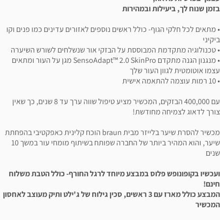
בזמן שנוח לך, ביעילות ובמהירות
• מתאים לכל חלקי הגוף- כולל ראשים נוספים לאזורים עדינים כמו פנים וקו
ביקיני
• טכנולוגיה מתקדמת המבוססת על הבזקי אור שנשלחים לשורש השיערה
• מנגנון הגנה מתקדם SensoAdapt™ 2.0 SkinPro מגן על העור ומתאים
עצמו אוטומטית לגוון העור שלך
• 10 רמות עוצמה להתאמה אישית
עם 400,000 הבזקים, המכשיר מציע טיפול שווה ערך עד 8 שנים, כך שאין
צורך לדאוג לצמיחה מחודשת!
מכשיר להסרת שיער בלייזר מבית braun הוכח קלינית כאפקטיבי בהפחתת
שיער, והוא המהיר ביותר של החברה שפותח בשיתוף מומחי עור במשך 10
שנים
ועכשיו בקופונופש פלוס במבצע מיוחד לרגל החורף- כולל הטבת משלוח
חינם!
המבצע כולל מארז עם 3 ראשים, סכין גילוח של ג'ילט ותיק מעוצב לאחסון
המכשיר