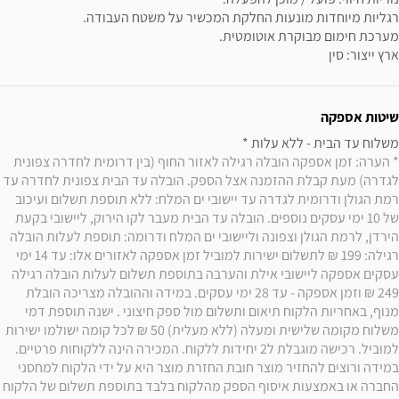
ארץ ייצור: סין
שיטות אספקה
משלוח עד הבית - ללא עלות * 

* הערה: זמן אספקה הובלה רגילה לאזור החוף (בין דרומית לחדרה צפונית 
לגדרה) מעת קבלת ההזמנה אצל הספק. הובלה עד הבית צפונית לחדרה עד 
רמת הגולן ודרומית לגדרה עד יישובי ים המלח: ללא תוספת תשלום ועיכוב 
של 10 ימי עסקים נוספים. הובלה עד הבית מעבר לקו הירוק, ליישובי בקעת 
הירדן, לרמת הגולן וצפונה וליישובי ים המלח ודרומה: תוספת לעלות הובלה 
רגילה: 199 ₪ לתשלום ישירות למוביל זמן אספקה לאזורים אלו: עד 14 ימי 
עסקים אספקה ליישובי אילת והערבה בתוספת תשלום לעלות הובלה רגילה 
249 ₪ וזמן אספקה - עד 28 ימי עסקים. במידה וההובלה מצריכה הובלת 
מנוף, באחריות הלקוח תיאום ותשלום מול ספק חיצוני . ישנה תוספת דמי 
משלוח מקומה שלישית ומעלה (ללא מעלית) 50 ₪ לכל קומה ישולמו ישירות 
למוביל. רכישה מוגבלת ל2 יחידות ללקוח. המכירה הינה ללקוחות פרטיים. 
במידה ורוצים להחזיר מוצר חובת החזרת מוצר היא על ידי הלקוח למחסני 
החברה או באמצעות איסוף הספק מהלקוח בלבד בתוספת תשלום של הלקוח 