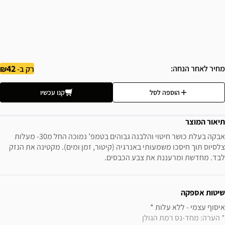
42
מחיר לאחר הנחה
רק ב-
הוספה לסל
קנו עכשיו
תיאור המוצר
אבקה בעלת כושר חיטוי והלבנה גבוהים בטמפ’ נמוכה החל מ30- מעלות
צלסיוס תוך חיסכו משמעותי באנרגיה (קיטור, זמן ומים). מקטינה את הנזק
לבד. מחדשת ומרעננת את צבע הכבסים.
ידע נוסף
שיטות אספקה
איסוף עצמי - ללא עלות * 

* הערה: מחד-נס רמת הגולן