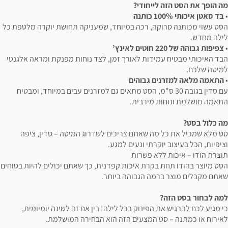
מה הופך את הסט הזה לייחודי?
•
בד סאטן איכותי 100% כותנה
הסט עשוי מכותנה סרוקה, רכה במיוחד, שמעניקה תחושת יוקרה מלטפת כל
לילה מחדש.
•
צפיפות גבוהה של 220 חוטים לאינץ’
הבד האיכותי מבטיח עמידות לאורך זמן, לצד נוחות מפנקת ומראה אלגנטי
למיטה שלכם.
•
התאמה מלאה למזרנים גבוהים
עם סדין בגובה 30 ס"מ, הסט מתאים גם למזרנים עבים במיוחד, ומבטיח
התאמה מושלמת ונוחות מירבית.
מה כלול בסט?
סט מלא שמכיל את כל מה שאתם צריכים לשדרוג המיטה – סדין, ציפה
וציפיות, הכל בעיצוב יוקרתי ונעים למגע.
תוצרת הודו – איכות ללא פשרות
הסט מיוצר בהודו תחת בקרת איכות קפדנית, כך שאתם יכולים להיות בטוחים
שאתם מקבלים מוצר ברמה הגבוהה ביותר.
למה לבחור בסט הזה?
כי מגיע לכם להרגיש את הפינוק בכל לילה! בין אם זה לשינה יומיומית,
לאירוח או כמתנה – סט המצעים הזה הוא הבחירה המושלמת.