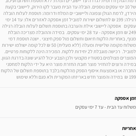
רמת הגולן ודרומית לגדרה עד יישובי ים המלח: ללא תוספת תשלום ועיכוב 
של 10 ימי עסקים נוספים. הובלה עד הבית מעבר לקו הירוק, ליישובי בקעת 
הירדן, לרמת הגולן וצפונה וליישובי ים המלח ודרומה: תוספת לעלות הובלה 
רגילה: 199 ₪ לתשלום ישירות למוביל זמן אספקה לאזורים אלו: עד 14 ימי 
עסקים   אספקה ליישובי אילת והערבה בתוספת תשלום לעלות הובלה רגילה 
249 ₪ וזמן אספקה - עד 28 ימי עסקים.  במידה וההובלה מצריכה הובלת 
מנוף, באחריות הלקוח תיאום ותשלום מול ספק חיצוני . ישנה תוספת דמי 
משלוח מקומה שלישית ומעלה (ללא מעלית) 50 ₪ לכל קומה ישולמו ישירות 
למוביל.  רכישה מוגבלת ל2 יחידות ללקוח. המכירה הינה ללקוחות פרטיים. 
המוצרים מצולמים בסטודיו מקצועי ולכן הצבע יכול להגיע שונה בדרגת הגוון. 
במידה ורוצים להחזיר מוצר חובת החזרת מוצר היא על ידי הלקוח למחסני 
החברה או באמצעות איסוף הספק מהלקוח בלבד בתוספת תשלום של הלקוח 
199 ₪  במידה והמוצר חדש באריזתו המקורית ולא פגם וללא שימוש 
זמן אספקה
משלוח עד הבית - עד 7 ימי עסקים
אחריות