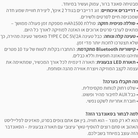
מבטיחה סאונד ברור, עמוק ועשיר במיוחד.
• דרייברים איכותיים
: זוג דרייברים בגודל 2 אינץ', ליצירת חוויית שמע חדה
שמכניסה חיים לסרטים ולשירים.
• סוללה פנימית חזקה
: סוללת mAh1500 מספקת זמן פעולה ממושך –
מתאים לערבי סרטים ארוכים או האזנה למוזיקה לאורך כל היום.
• טעינה קלה ונוחה
: כבל טעינה TYPE C DC 5V/2A מאפשר טעינה מהירה, כך
שלא תצטרכו לחכות יותר מדי זמן.
• קישוריות Bluetooth מתקדמת
: התחברו בקלות לטווח של עד 10 מטרים
ותיהנו מהאזנה חופשית וללא כבלים.
• תאורת LED צבעונית
: תאורה דינמית לכל אורך המכשיר, שמתאימה את
עצמה לקצב המוזיקה ויוצרת אווירה מהנה וסוחפת.
מה תקבלו בערכה?
• שלט רחוק לנוחות מקסימלית.
• כבל AUX לחיבור מהיר ופשוט.
• חוברת אחריות לשקט נפשי.
למה לבחור בסאונדבר הזה?
הוא לא רק מוצר – הוא חוויה. בין אם אתם צופים בסרט, מאזינים לפלייליסט
האהוב או סתם רוצים להוסיף טאץ' עיצובי עם תאורה צבעונית – הסאונדבר
הזה עוצב במיוחד בשבילכם.