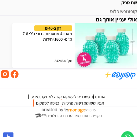
שם ספק
קופונופש פלוס
אולי יעניין אותך גם
רק ב-₪40
מארז 4 מחסניות כדורי ג'לי 7-8
מ"מ- 1600 יחידות
מק״ט 34246
אודות
צור קשר
ביטול עסקה
בקשה למחיקת מידע
תנאי שימוש
מדיניות פרטיות
כניסה לספקים
v1.0.15
הקנייה באתר מאובטחת בטכנולוגיית