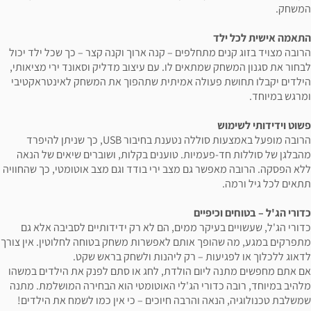
המשחק.
התאמה אישית לכל ילד
הרובה מצויד בזוג קנים מתחלפים – קנה ארוך וקנה קצר – כך שכל ילד יכול
לבחור את סגנון המשחק שמתאים לו. עם עיצוב מדליק וסאונד ירי מציאותי,
הילדים יקבלו תחושת פעולה אמיתית שתהפוך את המשחק לאינטראקטיבי
ומרגש במיוחד.
פשוט וידידותי לשימוש
הרובה מופעל באמצעות סוללה נטענת בחיבור USB, כך שניתן להיפרד
מהבלגן של סוללות חד-פעמיות. טוענים בקלות, ושוברים שיאים של הנאה
ללא הפסקה. הרובה מאפשר גם מצב ירי בודד וגם מצב אוטומטי, כך שהחוויה
תתאים לכל גיל ורמה.
כדורי הג'ל – בטוחים וכיפיים
כדורי הג'ל, שעשויים בעיקר ממים, הם לא רק ידידותיים לסביבה אלא גם
מתפרקים במגע, מה שהופך אותם לאפשרות משחק בטוחה לחלוטין. אין צורך
לדאוג ללכלוך או לפגיעות – רק ליהנות ולשחק בראש שקט.
אם אתם מחפשים מתנה ליום הולדת, לחג או סתם לפנק את הילדים במשהו
מלהיב במיוחד, רובה כדורי הג'לי האוטומטי הוא הבחירה המושלמת. מתנה
שמשלבת טכנולוגיה, הנאה והרבה חיוכים – כי אין כמו לשמח את הילדים!